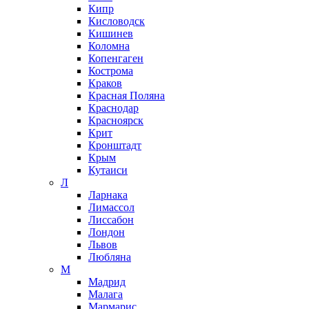
Кипр
Кисловодск
Кишинев
Коломна
Копенгаген
Кострома
Краков
Красная Поляна
Краснодар
Красноярск
Крит
Кронштадт
Крым
Кутаиси
Л
Ларнака
Лимассол
Лиссабон
Лондон
Львов
Любляна
М
Мадрид
Малага
Мармарис