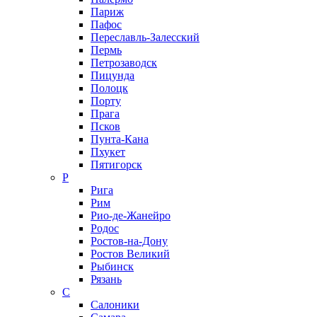
Париж
Пафос
Переславль-Залесский
Пермь
Петрозаводск
Пицунда
Полоцк
Порту
Прага
Псков
Пунта-Кана
Пхукет
Пятигорск
Р
Рига
Рим
Рио-де-Жанейро
Родос
Ростов-на-Дону
Ростов Великий
Рыбинск
Рязань
С
Салоники