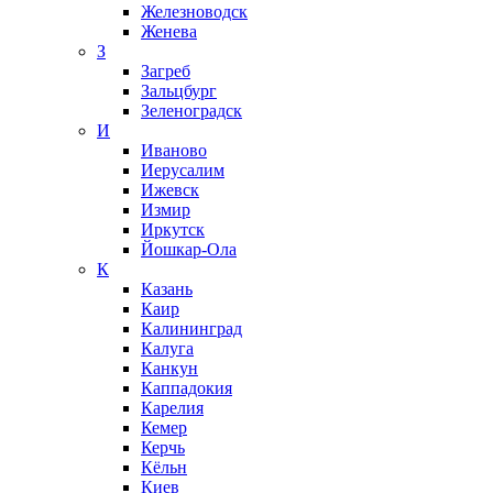
Железноводск
Женева
З
Загреб
Зальцбург
Зеленоградск
И
Иваново
Иерусалим
Ижевск
Измир
Иркутск
Йошкар-Ола
К
Казань
Каир
Калининград
Калуга
Канкун
Каппадокия
Карелия
Кемер
Керчь
Кёльн
Киев