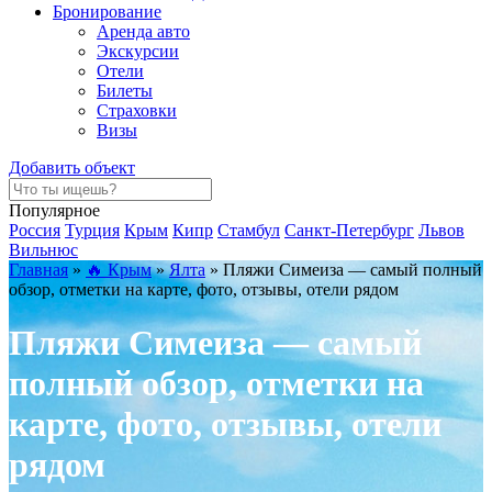
Бронирование
Аренда авто
Экскурсии
Отели
Билеты
Страховки
Визы
Добавить объект
Популярное
Россия
Турция
Крым
Кипр
Стамбул
Санкт-Петербург
Львов
Вильнюс
Главная
»
🔥 Крым
»
Ялта
»
Пляжи Симеиза — самый полный
обзор, отметки на карте, фото, отзывы, отели рядом
Пляжи Симеиза — самый
полный обзор, отметки на
карте, фото, отзывы, отели
рядом