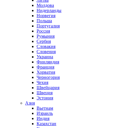
Литва
Молдова
Нидерланды
Норвегия
Польша
Португалия
Россия
Румыния
Сербия
Словакия
Словения
Украина
Финляндия
Франция
Хорватия
Черногория
Чехия
Швейцария
Швеция
Эстония
Азия
Вьетнам
Израиль
Индия
Казахстан