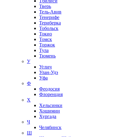
Тбилиси
Тверь
Тель-Авив
Тенерифе
Териберка
Тобольск
Токио
Томск
Торжок
Тула
Тюмень
У
Углич
Улан-Удэ
Уфа
Ф
Феодосия
Флоренция
Х
Хельсинки
Хошимин
Хургада
Ч
Челябинск
Ш