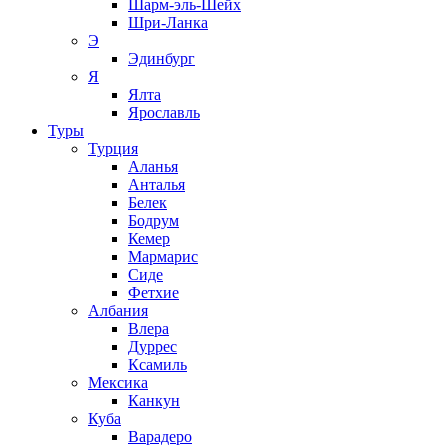
Шарм-эль-Шейх
Шри-Ланка
Э
Эдинбург
Я
Ялта
Ярославль
Туры
Турция
Аланья
Анталья
Белек
Бодрум
Кемер
Мармарис
Сиде
Фетхие
Албания
Влера
Дуррес
Ксамиль
Мексика
Канкун
Куба
Варадеро