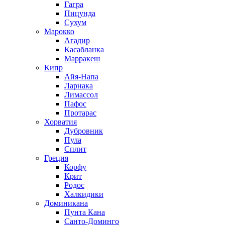
Гагра
Пицунда
Сухум
Марокко
Агадир
Касабланка
Марракеш
Кипр
Айя-Напа
Ларнака
Лимассол
Пафос
Протарас
Хорватия
Дубровник
Пула
Сплит
Греция
Корфу
Крит
Родос
Халкидики
Доминикана
Пунта Кана
Санто-Доминго