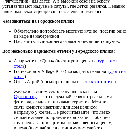
«лягушатник» для детей. А в высокий сезон на берегу
устанавливают надувные батуты, где детки резвятся. Недавно
пляж был реконструирован и стал еще популярнее.
Чем заняться на Городском пляже:
Обязательно попробовать местную кухню, посетив одно
из кафе на набережной;
Насладиться спокойным отдыхом без лишних шумов.
Вот несколько вариантов отелей у Городского пляжа:
Апарт-отель «Дива»
(посмотреть цены на
тур в этот
отель
)
Гостевой дом Village K10
(посмотреть цены на
тур в этот
отель
)
Отель Атрий
(посмотреть цены на
тур в этот отель
)
Жилье в частном секторе лучше искать на
Суточно.ру
— это надежный сервис с реальными
фото владельцев и отзывами туристов. Можно
снять комнату, квартиру или дом целиком
напрямую у хозяев. Не рассчитывайте, что легко
снимете жилье по приезде на вокзале — обычно
там предлагают квартиры по завышенным ценам,
в неудобном районе и с минимумом удобств.