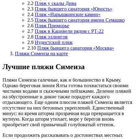
2.2
Пляж у скалы Дива
2.3
Пляж бывшего санатория «Юность»
2.4
Пляж «Нарышкинские камни»
2.5
Пляж бывшего санатория имени Семашко
2.6
Пляж Приморье
2.7
Пляж в Кацивели рядом с РТ-22
2.8
Пляж эллингов
2.9
Нудистский пляж
2.10
Пляж бывшего санатория «Москва»
Пляжи Симеиза на карте
Лучшие пляжи Симеиза
Пляжи Симеиза галечные, как и большинство в Крыму.
Однако береговая линия Ялты готова похвастаться своими
чистыми водами и сказочными пейзажами. Деление пляжей
на обустроенные и дикие также порадует каждого
отдыхающего. Еще одним плюсом пляжей Симеиза является
отсутствие на них бетонных укреплений. Единственный
минус: во время шторма прозрачная вода превращается в
мутную. Когда шторм утихает, море у берегов вновь
приобретает свой привычный голубоватый оттенок.
Если продолжить рассказывать о достоинствах местных