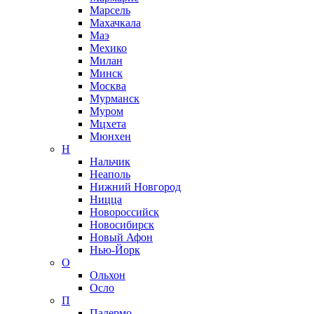
Марсель
Махачкала
Маэ
Мехико
Милан
Минск
Москва
Мурманск
Муром
Мцхета
Мюнхен
Н
Нальчик
Неаполь
Нижний Новгород
Ницца
Новороссийск
Новосибирск
Новый Афон
Нью-Йорк
О
Ольхон
Осло
П
Палермо