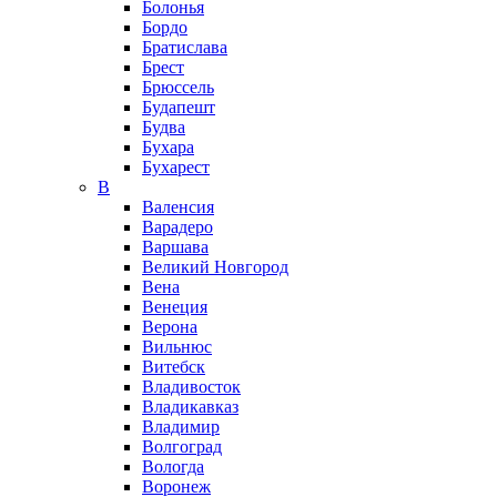
Болонья
Бордо
Братислава
Брест
Брюссель
Будапешт
Будва
Бухара
Бухарест
В
Валенсия
Варадеро
Варшава
Великий Новгород
Вена
Венеция
Верона
Вильнюс
Витебск
Владивосток
Владикавказ
Владимир
Волгоград
Вологда
Воронеж