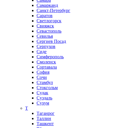
Самара
Самарканд
Санкт-Петербург
Саратов
Светлогорск
Свияжск
Севастополь
Севилья
Сергиев Посад
Серпухов
Сиде
Симферополь
Смоленск
Сортавала
София
Сочи
Стамбул
Стокгольм
Судак
Суздаль
Сухум
Т
Таганрог
Таллин
Ташкент