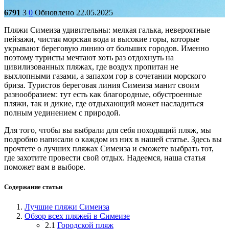
6791
3
0
Обновлено 22.05.2025
Пляжи Симеиза удивительны: мелкая галька, невероятные
пейзажи, чистая морская вода и высокие горы, которые
укрывают береговую линию от больших городов. Именно
поэтому туристы мечтают хоть раз отдохнуть на
цивилизованных пляжах, где воздух пропитан не
выхлопными газами, а запахом гор в сочетании морского
бриза. Туристов береговая линия Симеиза манит своим
разнообразием: тут есть как благородные, обустроенные
пляжи, так и дикие, где отдыхающий может насладиться
полным уединением с природой.
Для того, чтобы вы выбрали для себя походящий пляж, мы
подробно написали о каждом из них в нашей статье. Здесь вы
прочтете о лучших пляжах Симеиза и сможете выбрать тот,
где захотите провести свой отдых. Надеемся, наша статья
поможет вам в выборе.
Содержание статьи
Лучшие пляжи Симеиза
Обзор всех пляжей в Симеизе
2.1
Городской пляж