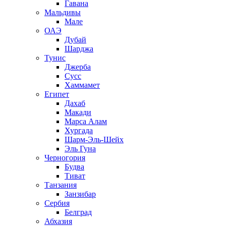
Гавана
Мальдивы
Мале
ОАЭ
Дубай
Шарджа
Тунис
Джерба
Сусс
Хаммамет
Египет
Дахаб
Макади
Марса Алам
Хургада
Шарм-Эль-Шейх
Эль Гуна
Черногория
Будва
Тиват
Танзания
Занзибар
Сербия
Белград
Абхазия