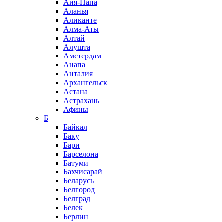
Айя-Напа
Аланья
Аликанте
Алма-Аты
Алтай
Алушта
Амстердам
Анапа
Анталия
Архангельск
Астана
Астрахань
Афины
Б
Байкал
Баку
Бари
Барселона
Батуми
Бахчисарай
Беларусь
Белгород
Белград
Белек
Берлин