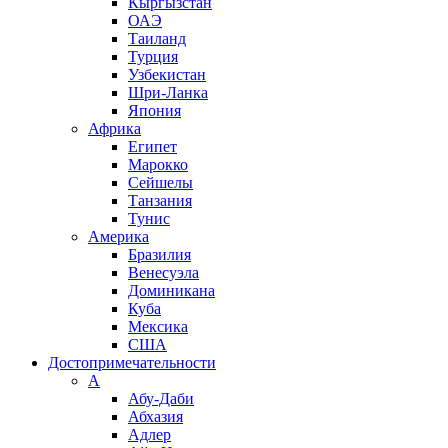
Кыргызстан
ОАЭ
Таиланд
Турция
Узбекистан
Шри-Ланка
Япония
Африка
Египет
Марокко
Сейшелы
Танзания
Тунис
Америка
Бразилия
Венесуэла
Доминикана
Куба
Мексика
США
Достопримечательности
А
Абу-Даби
Абхазия
Адлер