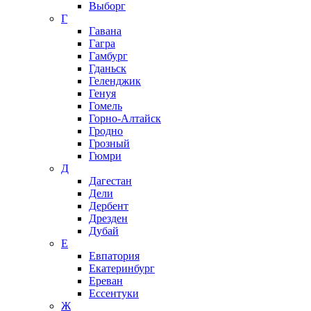
Выборг
Г
Гавана
Гагра
Гамбург
Гданьск
Геленджик
Генуя
Гомель
Горно-Алтайск
Гродно
Грозный
Гюмри
Д
Дагестан
Дели
Дербент
Дрезден
Дубай
Е
Евпатория
Екатеринбург
Ереван
Ессентуки
Ж