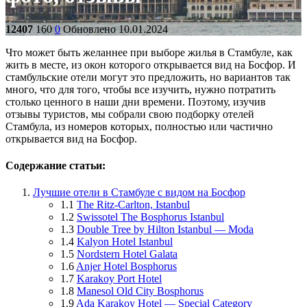
12407
160
0
Обновлено 10.01.2024
Что может быть желаннее при выборе жилья в Стамбуле, как
жить в месте, из окон которого открывается вид на Босфор. И
стамбульские отели могут это предложить, но вариантов так
много, что для того, чтобы все изучить, нужно потратить
столько ценного в наши дни времени. Поэтому, изучив
отзывы туристов, мы собрали свою подборку отелей
Стамбула, из номеров которых, полностью или частично
открывается вид на Босфор.
Содержание статьи:
Лучшие отели в Стамбуле с видом на Босфор
1.1
The Ritz-Carlton, Istanbul
1.2
Swissotel The Bosphorus Istanbul
1.3
Double Tree by Hilton Istanbul — Moda
1.4
Kalyon Hotel Istanbul
1.5
Nordstern Hotel Galata
1.6
Anjer Hotel Bosphorus
1.7
Karakoy Port Hotel
1.8
Manesol Old City Bosphorus
1.9
Ada Karakoy Hotel — Special Category