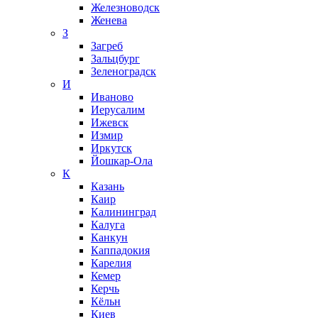
Железноводск
Женева
З
Загреб
Зальцбург
Зеленоградск
И
Иваново
Иерусалим
Ижевск
Измир
Иркутск
Йошкар-Ола
К
Казань
Каир
Калининград
Калуга
Канкун
Каппадокия
Карелия
Кемер
Керчь
Кёльн
Киев