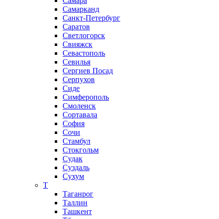
Самара
Самарканд
Санкт-Петербург
Саратов
Светлогорск
Свияжск
Севастополь
Севилья
Сергиев Посад
Серпухов
Сиде
Симферополь
Смоленск
Сортавала
София
Сочи
Стамбул
Стокгольм
Судак
Суздаль
Сухум
Т
Таганрог
Таллин
Ташкент