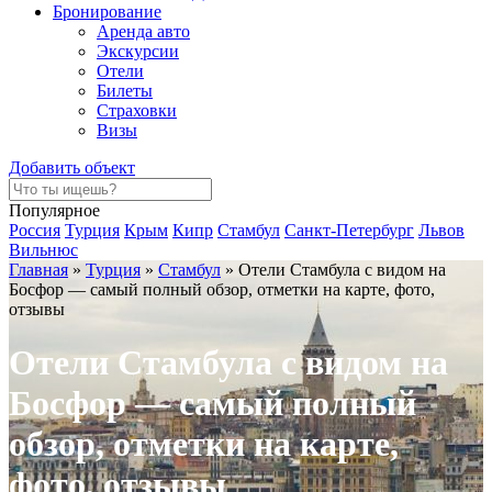
Бронирование
Аренда авто
Экскурсии
Отели
Билеты
Страховки
Визы
Добавить объект
Популярное
Россия
Турция
Крым
Кипр
Стамбул
Санкт-Петербург
Львов
Вильнюс
Главная
»
Турция
»
Стамбул
»
Отели Стамбула с видом на
Босфор — самый полный обзор, отметки на карте, фото,
отзывы
Отели Стамбула с видом на
Босфор — самый полный
обзор, отметки на карте,
фото, отзывы