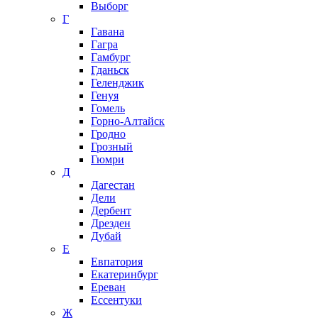
Выборг
Г
Гавана
Гагра
Гамбург
Гданьск
Геленджик
Генуя
Гомель
Горно-Алтайск
Гродно
Грозный
Гюмри
Д
Дагестан
Дели
Дербент
Дрезден
Дубай
Е
Евпатория
Екатеринбург
Ереван
Ессентуки
Ж