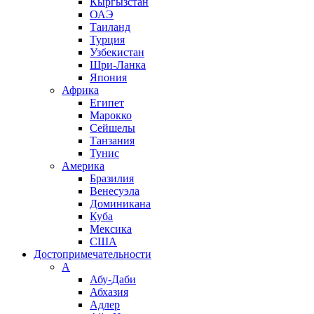
Кыргызстан
ОАЭ
Таиланд
Турция
Узбекистан
Шри-Ланка
Япония
Африка
Египет
Марокко
Сейшелы
Танзания
Тунис
Америка
Бразилия
Венесуэла
Доминикана
Куба
Мексика
США
Достопримечательности
А
Абу-Даби
Абхазия
Адлер