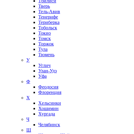
Тбилиси
Тверь
Тель-Авив
Тенерифе
Териберка
Тобольск
Токио
Томск
Торжок
Тула
Тюмень
У
Углич
Улан-Удэ
Уфа
Ф
Феодосия
Флоренция
Х
Хельсинки
Хошимин
Хургада
Ч
Челябинск
Ш