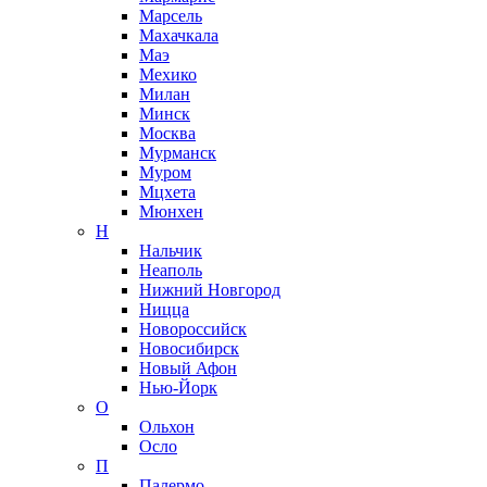
Марсель
Махачкала
Маэ
Мехико
Милан
Минск
Москва
Мурманск
Муром
Мцхета
Мюнхен
Н
Нальчик
Неаполь
Нижний Новгород
Ницца
Новороссийск
Новосибирск
Новый Афон
Нью-Йорк
О
Ольхон
Осло
П
Палермо