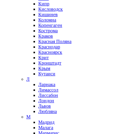
Кипр
Кисловодск
Кишинев
Коломна
Копенгаген
Кострома
Краков
Красная Поляна
Краснодар
Красноярск
Крит
Кронштадт
Крым
Кутаиси
Л
Ларнака
Лимассол
Лиссабон
Лондон
Львов
Любляна
М
Мадрид
Малага
Мармарис