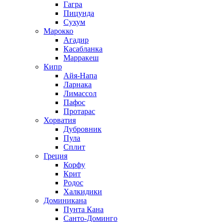
Гагра
Пицунда
Сухум
Марокко
Агадир
Касабланка
Марракеш
Кипр
Айя-Напа
Ларнака
Лимассол
Пафос
Протарас
Хорватия
Дубровник
Пула
Сплит
Греция
Корфу
Крит
Родос
Халкидики
Доминикана
Пунта Кана
Санто-Доминго