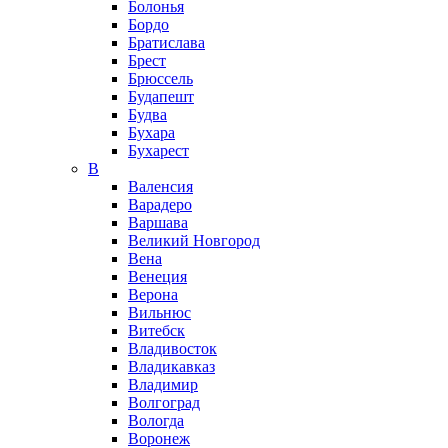
Болонья
Бордо
Братислава
Брест
Брюссель
Будапешт
Будва
Бухара
Бухарест
В
Валенсия
Варадеро
Варшава
Великий Новгород
Вена
Венеция
Верона
Вильнюс
Витебск
Владивосток
Владикавказ
Владимир
Волгоград
Вологда
Воронеж