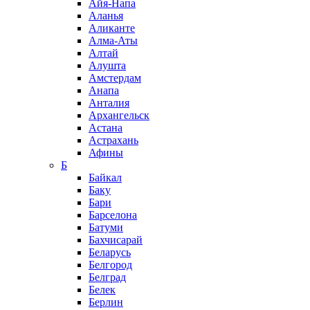
Айя-Напа
Аланья
Аликанте
Алма-Аты
Алтай
Алушта
Амстердам
Анапа
Анталия
Архангельск
Астана
Астрахань
Афины
Б
Байкал
Баку
Бари
Барселона
Батуми
Бахчисарай
Беларусь
Белгород
Белград
Белек
Берлин