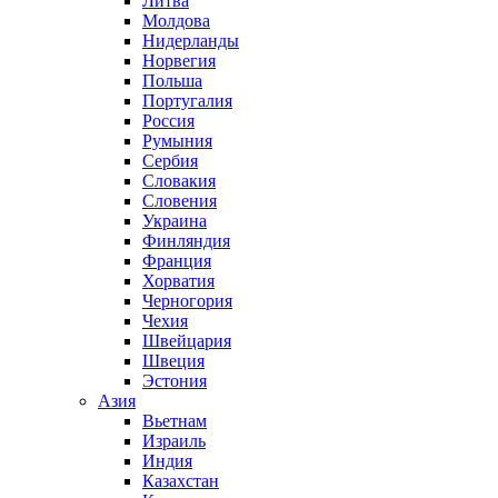
Литва
Молдова
Нидерланды
Норвегия
Польша
Португалия
Россия
Румыния
Сербия
Словакия
Словения
Украина
Финляндия
Франция
Хорватия
Черногория
Чехия
Швейцария
Швеция
Эстония
Азия
Вьетнам
Израиль
Индия
Казахстан