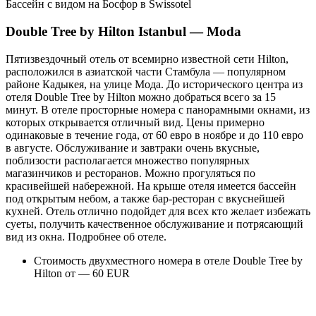
Бассейн с видом на Босфор в Swissotel
Double Tree by Hilton Istanbul — Moda
Пятизвездочный отель от всемирно известной сети Hilton,
расположился в азиатской части Стамбула — популярном
районе Кадыкея, на улице Мода. До исторического центра из
отеля Double Tree by Hilton можно добраться всего за 15
минут. В отеле просторные номера с панорамными окнами, из
которых открывается отличный вид. Цены примерно
одинаковые в течение года, от 60 евро в ноябре и до 110 евро
в августе. Обслуживание и завтраки очень вкусные,
поблизости располагается множество популярных
магазинчиков и ресторанов. Можно прогуляться по
красивейшей набережной. На крыше отеля имеется бассейн
под открытым небом, а также бар-ресторан с вкуснейшей
кухней. Отель отлично подойдет для всех кто желает избежать
суеты, получить качественное обслуживание и потрясающий
вид из окна.
Подробнее об отеле
.
Стоимость двухместного номера в отеле Double Tree by
Hilton от — 60 EUR