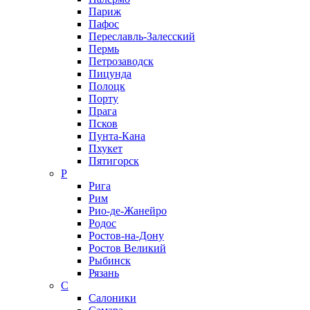
Париж
Пафос
Переславль-Залесский
Пермь
Петрозаводск
Пицунда
Полоцк
Порту
Прага
Псков
Пунта-Кана
Пхукет
Пятигорск
Р
Рига
Рим
Рио-де-Жанейро
Родос
Ростов-на-Дону
Ростов Великий
Рыбинск
Рязань
С
Салоники