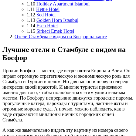
1.10
Holiday Apartment Istanbul
1.11
Hettie Hotel
1.12
Sed Hotel
1.13
Golden Horn Istanbul
1.14
Esen Hotel
1.15
Sirkeci Emek Hotel
Отели Стамбула с видом на Босфор на карте
Лучшие отели в Стамбуле с видом на
Босфор
Пролив Босфор — место, где встречаются Европа и Азия. Он
играет огромную стратегическую и экономическую роль для
Стамбула и Турции в целом. Но для нас он в первую очередь
интересен своей красотой. И многие туристы приезжают
именно для того, чтобы полюбоваться этим удивительным
местом. По Босфору непрерывно движутся городские паромы,
прогулочные катера, пароходы с туристами, частные яхты и
огромные морские суда. А ночью, можно наблюдать, как в
воде отражаются миллионы ночных городских огней
Стамбула.
А как же замечательно видеть эту картину из номера своего
отеля, поэтому мы собрали в этой статье самые лучшие по