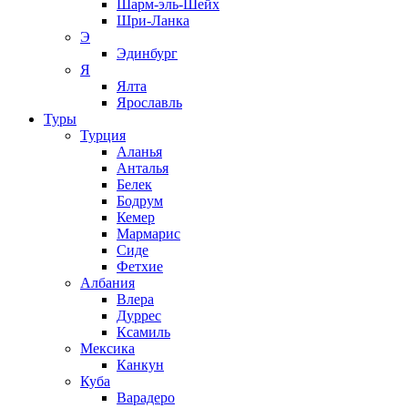
Шарм-эль-Шейх
Шри-Ланка
Э
Эдинбург
Я
Ялта
Ярославль
Туры
Турция
Аланья
Анталья
Белек
Бодрум
Кемер
Мармарис
Сиде
Фетхие
Албания
Влера
Дуррес
Ксамиль
Мексика
Канкун
Куба
Варадеро