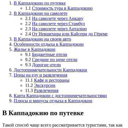
В Каппадокию по путевке
1.1
Стоимость тура в Каппадокию
В Каппадокию на самолете
2.1
На самолете через Анкару
2.2
На самолете через Стамбул
2.3
На самолете через Анталию
2.4
От Невшехира или Кайсери до Гёреме
В Каппадокию на своем авто
Особенности отдыха в Каппадокии
Жилье в Каппадокии
9.1
Бюджетные отели
9.2
Средние по цене отели
9.3
Дорогие отели
Достопримечательности Каппадокии
Цены на еду и развлечения
11.1
Кафе и рестораны
11.2
Экскурсии
11.3
Развлечения
Карта Каппадокии с достопримечательностями
Плюсы и минусы отдыха в Каппадокии
В Каппадокию по путевке
Такой способ чаще всего рассматривается туристами, так как