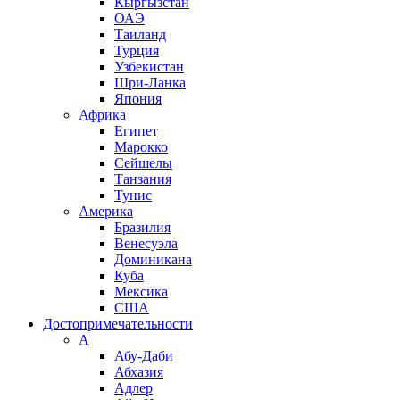
Кыргызстан
ОАЭ
Таиланд
Турция
Узбекистан
Шри-Ланка
Япония
Африка
Египет
Марокко
Сейшелы
Танзания
Тунис
Америка
Бразилия
Венесуэла
Доминикана
Куба
Мексика
США
Достопримечательности
А
Абу-Даби
Абхазия
Адлер