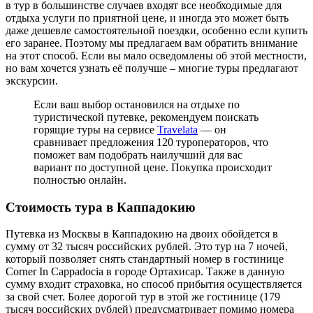
в тур в большинстве случаев входят все необходимые для
отдыха услуги по приятной цене, и иногда это может быть
даже дешевле самостоятельной поездки, особенно если купить
его заранее. Поэтому мы предлагаем вам обратить внимание
на этот способ. Если вы мало осведомлены об этой местности,
но вам хочется узнать её получше – многие туры предлагают
экскурсии.
Если ваш выбор остановился на отдыхе по
туристической путевке, рекомендуем поискать
горящие туры на сервисе
Travelata
— он
сравнивает предложения 120 туроператоров, что
поможет вам подобрать наилучший для вас
вариант по доступной цене. Покупка происходит
полностью онлайн.
Стоимость тура в Каппадокию
Путевка из Москвы в Каппадокию на двоих обойдется в
сумму от 32 тысяч российских рублей. Это тур на 7 ночей,
который позволяет снять стандартный номер в гостинице
Corner In Cappadocia в городе Ортахисар. Также в данную
сумму входит страховка, но способ прибытия осуществляется
за свой счет. Более дорогой тур в этой же гостинице (179
тысяч российских рублей) предусматривает помимо номера