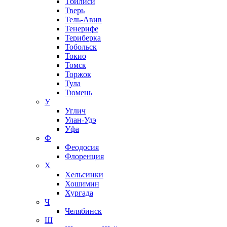
Тбилиси
Тверь
Тель-Авив
Тенерифе
Териберка
Тобольск
Токио
Томск
Торжок
Тула
Тюмень
У
Углич
Улан-Удэ
Уфа
Ф
Феодосия
Флоренция
Х
Хельсинки
Хошимин
Хургада
Ч
Челябинск
Ш