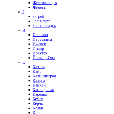
Железноводск
Женева
З
Загреб
Зальцбург
Зеленоградск
И
Иваново
Иерусалим
Ижевск
Измир
Иркутск
Йошкар-Ола
К
Казань
Каир
Калининград
Калуга
Канкун
Каппадокия
Карелия
Кемер
Керчь
Кёльн
Киев