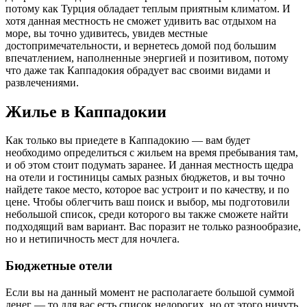
потому как Турция обладает теплым приятным климатом. И
хотя данная местность не сможет удивить вас отдыхом на
море, вы точно удивитесь, увидев местные
достопримечательности, и вернетесь домой под большим
впечатлением, наполненные энергией и позитивом, потому
что даже так Каппадокия обрадует вас своими видами и
развлечениями.
Жилье в Каппадокии
Как только вы приедете в Каппадокию — вам будет
необходимо определиться с жильем на время пребывания там,
и об этом стоит подумать заранее. И данная местность щедра
на отели и гостиницы самых разных бюджетов, и вы точно
найдете такое место, которое вас устроит и по качеству, и по
цене. Чтобы облегчить ваш поиск и выбор, мы подготовили
небольшой список, среди которого вы также сможете найти
подходящий вам вариант. Вас поразит не только разнообразие,
но и нетипичность мест для ночлега.
Бюджетные отели
Если вы на данный момент не располагаете большой суммой
денег — то для вас есть список недорогих, но от этого ничуть