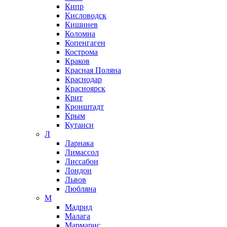
Кипр
Кисловодск
Кишинев
Коломна
Копенгаген
Кострома
Краков
Красная Поляна
Краснодар
Красноярск
Крит
Кронштадт
Крым
Кутаиси
Л
Ларнака
Лимассол
Лиссабон
Лондон
Львов
Любляна
М
Мадрид
Малага
Мармарис