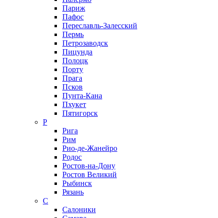
Париж
Пафос
Переславль-Залесский
Пермь
Петрозаводск
Пицунда
Полоцк
Порту
Прага
Псков
Пунта-Кана
Пхукет
Пятигорск
Р
Рига
Рим
Рио-де-Жанейро
Родос
Ростов-на-Дону
Ростов Великий
Рыбинск
Рязань
С
Салоники