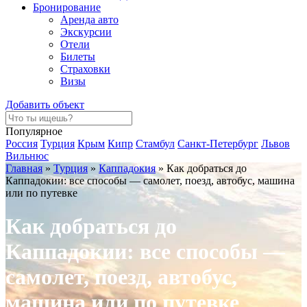
Бронирование
Аренда авто
Экскурсии
Отели
Билеты
Страховки
Визы
Добавить объект
Популярное
Россия
Турция
Крым
Кипр
Стамбул
Санкт-Петербург
Львов
Вильнюс
Главная
»
Турция
»
Каппадокия
»
Как добраться до
Каппадокии: все способы — самолет, поезд, автобус, машина
или по путевке
Как добраться до
Каппадокии: все способы —
самолет, поезд, автобус,
машина или по путевке