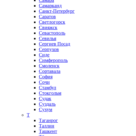
Самара
Самарканд
Санкт-Петербург
Саратов
Светлогорск
Свияжск
Севастополь
Севилья
Сергиев Посад
Серпухов
Сиде
Симферополь
Смоленск
Сортавала
София
Сочи
Стамбул
Стокгольм
Судак
Суздаль
Сухум
Т
Таганрог
Таллин
Ташкент