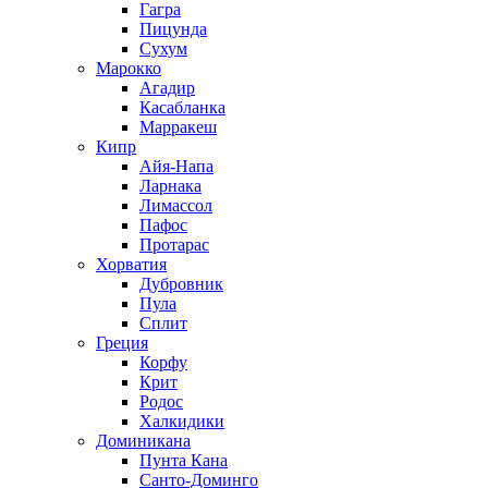
Гагра
Пицунда
Сухум
Марокко
Агадир
Касабланка
Марракеш
Кипр
Айя-Напа
Ларнака
Лимассол
Пафос
Протарас
Хорватия
Дубровник
Пула
Сплит
Греция
Корфу
Крит
Родос
Халкидики
Доминикана
Пунта Кана
Санто-Доминго