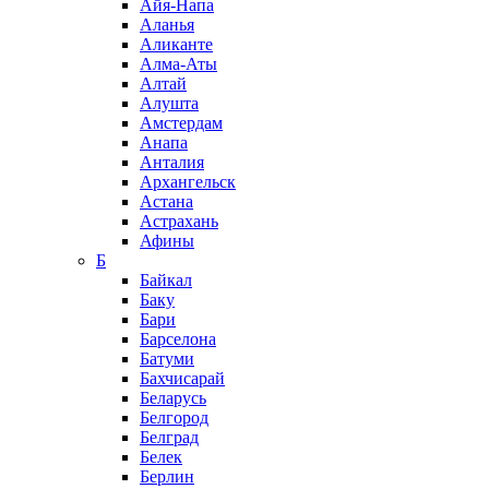
Айя-Напа
Аланья
Аликанте
Алма-Аты
Алтай
Алушта
Амстердам
Анапа
Анталия
Архангельск
Астана
Астрахань
Афины
Б
Байкал
Баку
Бари
Барселона
Батуми
Бахчисарай
Беларусь
Белгород
Белград
Белек
Берлин