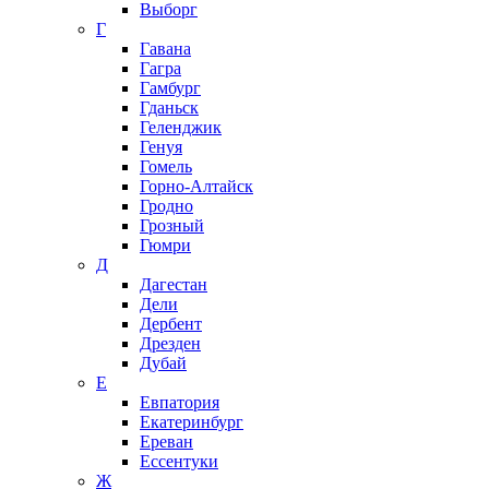
Выборг
Г
Гавана
Гагра
Гамбург
Гданьск
Геленджик
Генуя
Гомель
Горно-Алтайск
Гродно
Грозный
Гюмри
Д
Дагестан
Дели
Дербент
Дрезден
Дубай
Е
Евпатория
Екатеринбург
Ереван
Ессентуки
Ж