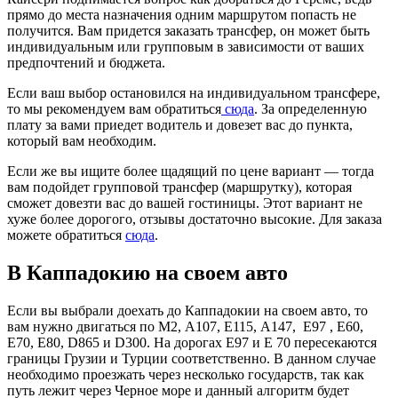
прямо до места назначения одним маршрутом попасть не
получится. Вам придется заказать трансфер, он может быть
индивидуальным или групповым в зависимости от ваших
предпочтений и бюджета.
Если ваш выбор остановился на индивидуальном трансфере,
то мы рекомендуем вам обратиться
сюда
. За определенную
плату за вами приедет водитель и довезет вас до пункта,
который вам необходим.
Если же вы ищите более щадящий по цене вариант — тогда
вам подойдет групповой трансфер (маршрутку), которая
сможет довезти вас до вашей гостиницы. Этот вариант не
хуже более дорогого, отзывы достаточно высокие. Для заказа
можете обратиться
сюда
.
В Каппадокию на своем авто
Если вы выбрали доехать до Каппадокии на своем авто, то
вам нужно двигаться по М2, А107, Е115, А147, Е97 , Е60,
Е70, Е80, D865 и D300. На дорогах Е97 и Е 70 пересекаются
границы Грузии и Турции соответственно. В данном случае
необходимо проезжать через несколько государств, так как
путь лежит через Черное море и данный алгоритм будет