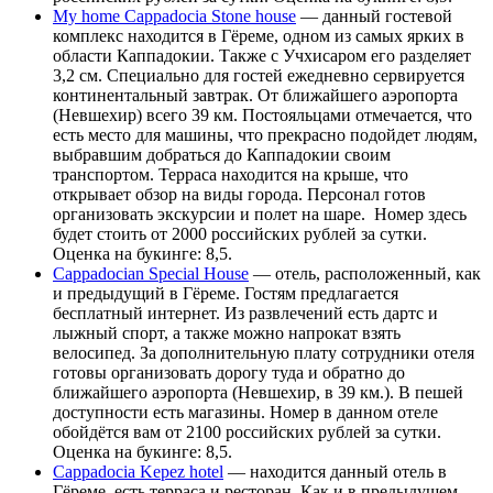
My home Cappadocia Stone house
— данный гостевой
комплекс находится в Гёреме, одном из самых ярких в
области Каппадокии. Также с Учхисаром его разделяет
3,2 см. Специально для гостей ежедневно сервируется
континентальный завтрак. От ближайшего аэропорта
(Невшехир) всего 39 км. Постояльцами отмечается, что
есть место для машины, что прекрасно подойдет людям,
выбравшим добраться до Каппадокии своим
транспортом. Терраса находится на крыше, что
открывает обзор на виды города. Персонал готов
организовать экскурсии и полет на шаре. Номер здесь
будет стоить от 2000 российских рублей за сутки.
Оценка на букинге: 8,5.
Cappadocian Special House
— отель, расположенный, как
и предыдущий в Гёреме. Гостям предлагается
бесплатный интернет. Из развлечений есть дартс и
лыжный спорт, а также можно напрокат взять
велосипед. За дополнительную плату сотрудники отеля
готовы организовать дорогу туда и обратно до
ближайшего аэропорта (Невшехир, в 39 км.). В пешей
доступности есть магазины. Номер в данном отеле
обойдётся вам от 2100 российских рублей за сутки.
Оценка на букинге: 8,5.
Cappadocia Kepez hotel
— находится данный отель в
Гёреме, есть терраса и ресторан. Как и в предыдущем