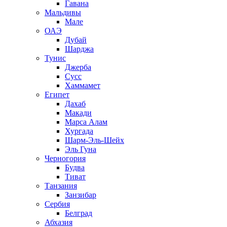
Гавана
Мальдивы
Мале
ОАЭ
Дубай
Шарджа
Тунис
Джерба
Сусс
Хаммамет
Египет
Дахаб
Макади
Марса Алам
Хургада
Шарм-Эль-Шейх
Эль Гуна
Черногория
Будва
Тиват
Танзания
Занзибар
Сербия
Белград
Абхазия