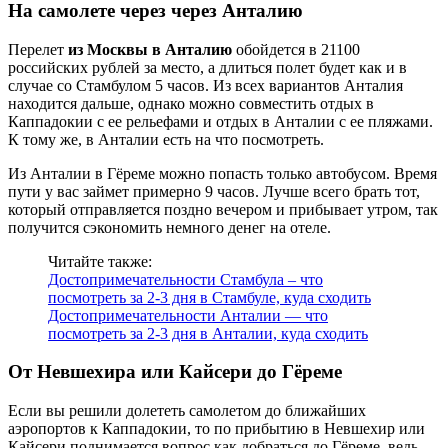
На самолете через через Анталию
Перелет
из Москвы в Анталию
обойдется в 21100
российских рублей за место, а длиться полет будет как и в
случае со Стамбулом 5 часов. Из всех вариантов Анталия
находится дальше, однако можно совместить отдых в
Каппадокии с ее рельефами и отдых в Анталии с ее пляжами.
К тому же, в Анталии есть на что посмотреть.
Из Анталии в Гёреме можно попасть только автобусом. Время
пути у вас займет примерно 9 часов. Лучше всего брать тот,
который отправляется поздно вечером и прибывает утром, так
получится сэкономить немного денег на отеле.
Читайте также:
Достопримечательности Стамбула – что
посмотреть за 2-3 дня в Стамбуле, куда сходить
Достопримечательности Анталии — что
посмотреть за 2-3 дня в Анталии, куда сходить
От Невшехира или Кайсери до Гёреме
Если вы решили долететь самолетом до ближайших
аэропортов к Каппадокии, то по прибытию в Невшехир или
Кайсери поднимается вопрос как добраться до Гёреме, ведь