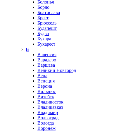
Болонья
Бордо
Братислава
Брест
Брюссель
Будапешт
Будва
Бухара
Бухарест
В
Валенсия
Варадеро
Варшава
Великий Новгород
Вена
Венеция
Верона
Вильнюс
Витебск
Владивосток
Владикавказ
Владимир
Волгоград
Вологда
Воронеж