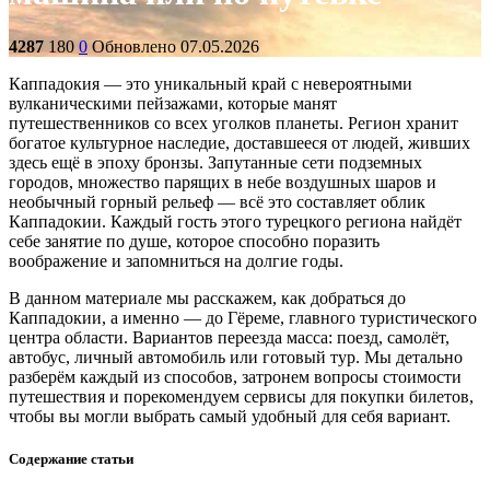
4287
180
0
Обновлено 07.05.2026
Каппадокия — это уникальный край с невероятными
вулканическими пейзажами, которые манят
путешественников со всех уголков планеты. Регион хранит
богатое культурное наследие, доставшееся от людей, живших
здесь ещё в эпоху бронзы. Запутанные сети подземных
городов, множество парящих в небе воздушных шаров и
необычный горный рельеф — всё это составляет облик
Каппадокии. Каждый гость этого турецкого региона найдёт
себе занятие по душе, которое способно поразить
воображение и запомниться на долгие годы.
В данном материале мы расскажем, как добраться до
Каппадокии, а именно — до Гёреме, главного туристического
центра области. Вариантов переезда масса: поезд, самолёт,
автобус, личный автомобиль или готовый тур. Мы детально
разберём каждый из способов, затронем вопросы стоимости
путешествия и порекомендуем сервисы для покупки билетов,
чтобы вы могли выбрать самый удобный для себя вариант.
Содержание статьи