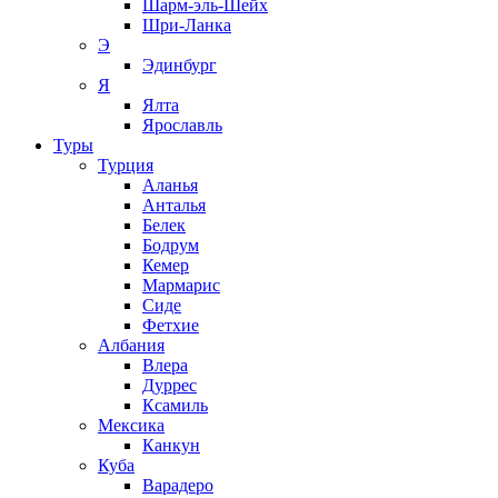
Шарм-эль-Шейх
Шри-Ланка
Э
Эдинбург
Я
Ялта
Ярославль
Туры
Турция
Аланья
Анталья
Белек
Бодрум
Кемер
Мармарис
Сиде
Фетхие
Албания
Влера
Дуррес
Ксамиль
Мексика
Канкун
Куба
Варадеро