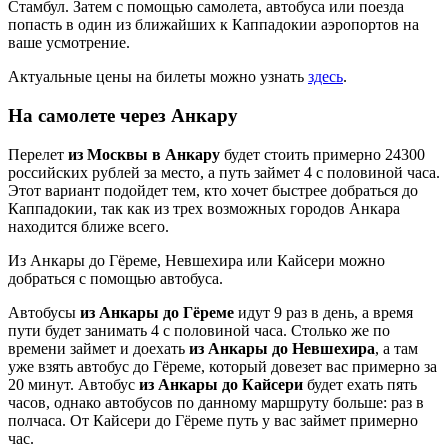
Стамбул. Затем с помощью самолета, автобуса или поезда
попасть в один из ближайших к Каппадокии аэропортов на
ваше усмотрение.
Актуальные цены на билеты можно узнать
здесь
.
На самолете через Анкару
Перелет
из Москвы в Анкару
будет стоить примерно 24300
российских рублей за место, а путь займет 4 с половиной часа.
Этот вариант подойдет тем, кто хочет быстрее добраться до
Каппадокии, так как из трех возможных городов Анкара
находится ближе всего.
Из Анкары до Гёреме, Невшехира или Кайсери можно
добраться с помощью автобуса.
Автобусы
из
Анкары до Гёреме
идут 9 раз в день, а время
пути будет занимать 4 с половиной часа. Столько же по
времени займет и доехать
из Анкары до Невшехира
, а там
уже взять автобус до Гёреме, который довезет вас примерно за
20 минут. Автобус
из Анкары до
Кайсери
будет ехать пять
часов, однако автобусов по данному маршруту больше: раз в
полчаса. От Кайсери до Гёреме путь у вас займет примерно
час.