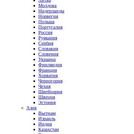
Литва
Молдова
Нидерланды
Норвегия
Польша
Португалия
Россия
Румыния
Сербия
Словакия
Словения
Украина
Финляндия
Франция
Хорватия
Черногория
Чехия
Швейцария
Швеция
Эстония
Азия
Вьетнам
Израиль
Индия
Казахстан