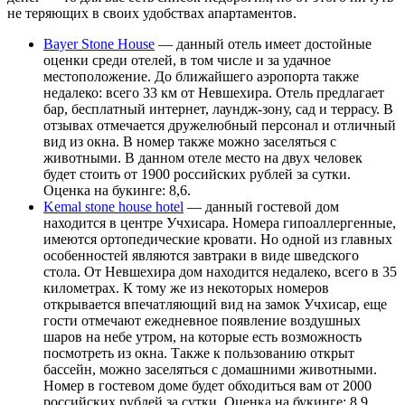
не теряющих в своих удобствах апартаментов.
Bayer Stone House
— данный отель имеет достойные
оценки среди отелей, в том числе и за удачное
местоположение. До ближайшего аэропорта также
недалеко: всего 33 км от Невшехира. Отель предлагает
бар, бесплатный интернет, лаундж-зону, сад и террасу. В
отзывах отмечается дружелюбный персонал и отличный
вид из окна. В номер также можно заселяться с
животными. В данном отеле место на двух человек
будет стоить от 1900 российских рублей за сутки.
Оценка на букинге: 8,6.
Kemal stone house hotel
— данный гостевой дом
находится в центре Учхисара. Номера гипоаллергенные,
имеются ортопедические кровати. Но одной из главных
особенностей являются завтраки в виде шведского
стола. От Невшехира дом находится недалеко, всего в 35
километрах. К тому же из некоторых номеров
открывается впечатляющий вид на замок Учхисар, еще
гости отмечают ежедневное появление воздушных
шаров на небе утром, на которые есть возможность
посмотреть из окна. Также к пользованию открыт
бассейн, можно заселяться с домашними животными.
Номер в гостевом доме будет обходиться вам от 2000
российских рублей за сутки. Оценка на букинге: 8,9.