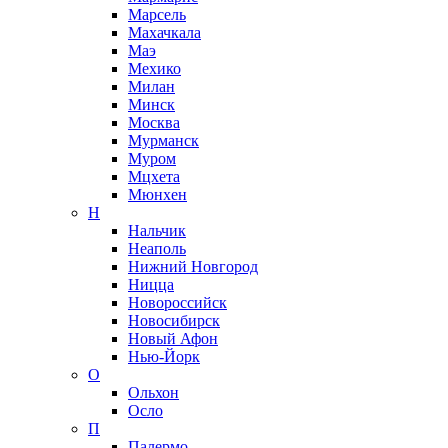
Марсель
Махачкала
Маэ
Мехико
Милан
Минск
Москва
Мурманск
Муром
Мцхета
Мюнхен
Н
Нальчик
Неаполь
Нижний Новгород
Ницца
Новороссийск
Новосибирск
Новый Афон
Нью-Йорк
О
Ольхон
Осло
П
Палермо