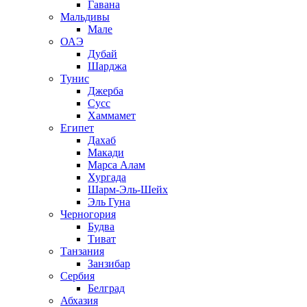
Гавана
Мальдивы
Мале
ОАЭ
Дубай
Шарджа
Тунис
Джерба
Сусс
Хаммамет
Египет
Дахаб
Макади
Марса Алам
Хургада
Шарм-Эль-Шейх
Эль Гуна
Черногория
Будва
Тиват
Танзания
Занзибар
Сербия
Белград
Абхазия