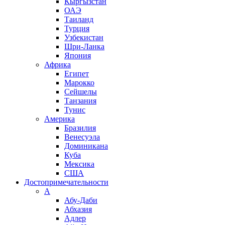
Кыргызстан
ОАЭ
Таиланд
Турция
Узбекистан
Шри-Ланка
Япония
Африка
Египет
Марокко
Сейшелы
Танзания
Тунис
Америка
Бразилия
Венесуэла
Доминикана
Куба
Мексика
США
Достопримечательности
А
Абу-Даби
Абхазия
Адлер