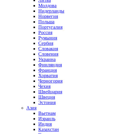
Литва
Молдова
Нидерланды
Норвегия
Польша
Португалия
Россия
Румыния
Сербия
Словакия
Словения
Украина
Финляндия
Франция
Хорватия
Черногория
Чехия
Швейцария
Швеция
Эстония
Азия
Вьетнам
Израиль
Индия
Казахстан