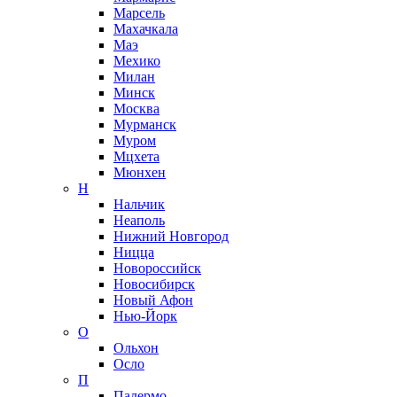
Марсель
Махачкала
Маэ
Мехико
Милан
Минск
Москва
Мурманск
Муром
Мцхета
Мюнхен
Н
Нальчик
Неаполь
Нижний Новгород
Ницца
Новороссийск
Новосибирск
Новый Афон
Нью-Йорк
О
Ольхон
Осло
П
Палермо