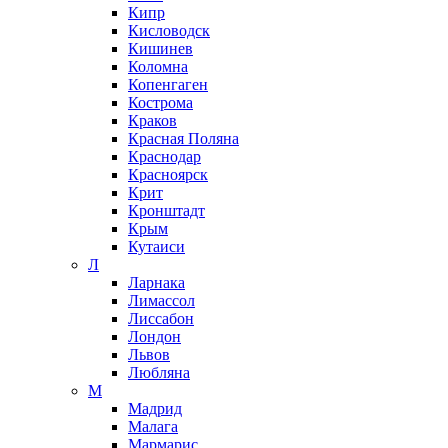
Кипр
Кисловодск
Кишинев
Коломна
Копенгаген
Кострома
Краков
Красная Поляна
Краснодар
Красноярск
Крит
Кронштадт
Крым
Кутаиси
Л
Ларнака
Лимассол
Лиссабон
Лондон
Львов
Любляна
М
Мадрид
Малага
Мармарис