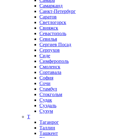
Самара
Самарканд
Санкт-Петербург
Саратов
Светлогорск
Свияжск
Севастополь
Севилья
Сергиев Посад
Серпухов
Сиде
Симферополь
Смоленск
Сортавала
София
Сочи
Стамбул
Стокгольм
Судак
Суздаль
Сухум
Т
Таганрог
Таллин
Ташкент