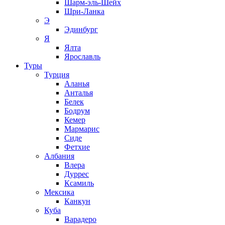
Шарм-эль-Шейх
Шри-Ланка
Э
Эдинбург
Я
Ялта
Ярославль
Туры
Турция
Аланья
Анталья
Белек
Бодрум
Кемер
Мармарис
Сиде
Фетхие
Албания
Влера
Дуррес
Ксамиль
Мексика
Канкун
Куба
Варадеро