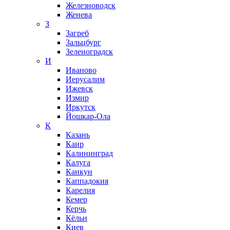
Железноводск
Женева
З
Загреб
Зальцбург
Зеленоградск
И
Иваново
Иерусалим
Ижевск
Измир
Иркутск
Йошкар-Ола
К
Казань
Каир
Калининград
Калуга
Канкун
Каппадокия
Карелия
Кемер
Керчь
Кёльн
Киев