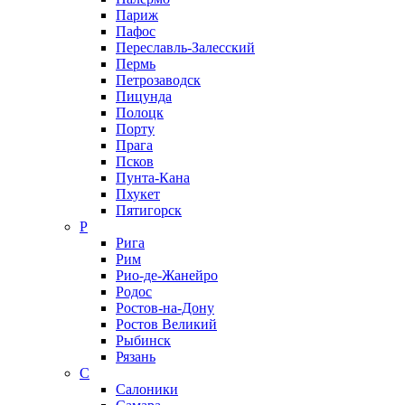
Париж
Пафос
Переславль-Залесский
Пермь
Петрозаводск
Пицунда
Полоцк
Порту
Прага
Псков
Пунта-Кана
Пхукет
Пятигорск
Р
Рига
Рим
Рио-де-Жанейро
Родос
Ростов-на-Дону
Ростов Великий
Рыбинск
Рязань
С
Салоники