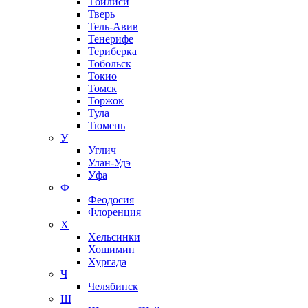
Тбилиси
Тверь
Тель-Авив
Тенерифе
Териберка
Тобольск
Токио
Томск
Торжок
Тула
Тюмень
У
Углич
Улан-Удэ
Уфа
Ф
Феодосия
Флоренция
Х
Хельсинки
Хошимин
Хургада
Ч
Челябинск
Ш