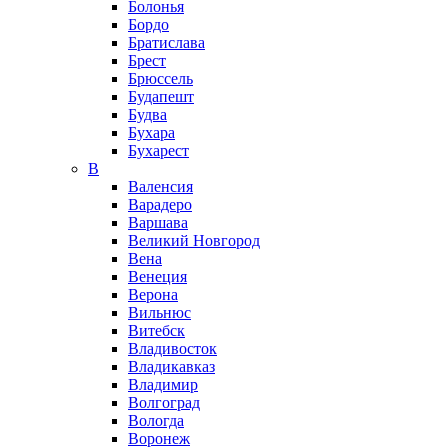
Болонья
Бордо
Братислава
Брест
Брюссель
Будапешт
Будва
Бухара
Бухарест
В
Валенсия
Варадеро
Варшава
Великий Новгород
Вена
Венеция
Верона
Вильнюс
Витебск
Владивосток
Владикавказ
Владимир
Волгоград
Вологда
Воронеж