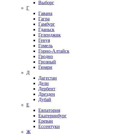
Выборг
Г
Гавана
Гагра
Гамбург
Гданьск
Геленджик
Генуя
Гомель
Горно-Алтайск
Гродно
Грозный
Гюмри
Д
Дагестан
Дели
Дербент
Дрезден
Дубай
Е
Евпатория
Екатеринбург
Ереван
Ессентуки
Ж