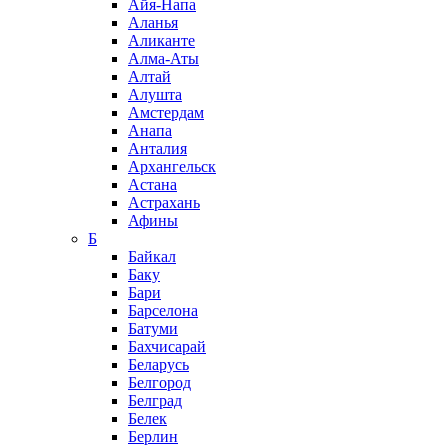
Айя-Напа
Аланья
Аликанте
Алма-Аты
Алтай
Алушта
Амстердам
Анапа
Анталия
Архангельск
Астана
Астрахань
Афины
Б
Байкал
Баку
Бари
Барселона
Батуми
Бахчисарай
Беларусь
Белгород
Белград
Белек
Берлин