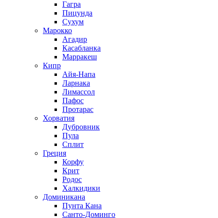
Гагра
Пицунда
Сухум
Марокко
Агадир
Касабланка
Марракеш
Кипр
Айя-Напа
Ларнака
Лимассол
Пафос
Протарас
Хорватия
Дубровник
Пула
Сплит
Греция
Корфу
Крит
Родос
Халкидики
Доминикана
Пунта Кана
Санто-Доминго