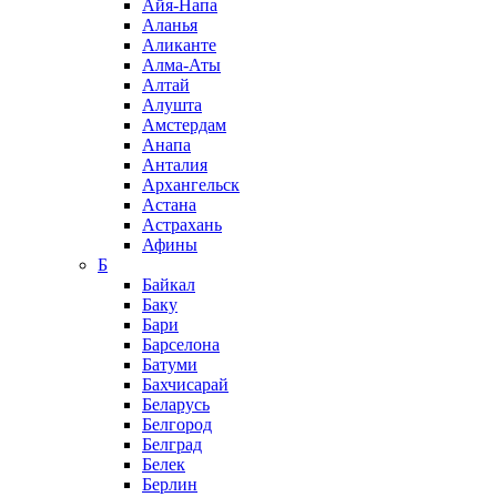
Айя-Напа
Аланья
Аликанте
Алма-Аты
Алтай
Алушта
Амстердам
Анапа
Анталия
Архангельск
Астана
Астрахань
Афины
Б
Байкал
Баку
Бари
Барселона
Батуми
Бахчисарай
Беларусь
Белгород
Белград
Белек
Берлин