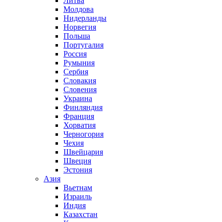
Литва
Молдова
Нидерланды
Норвегия
Польша
Португалия
Россия
Румыния
Сербия
Словакия
Словения
Украина
Финляндия
Франция
Хорватия
Черногория
Чехия
Швейцария
Швеция
Эстония
Азия
Вьетнам
Израиль
Индия
Казахстан