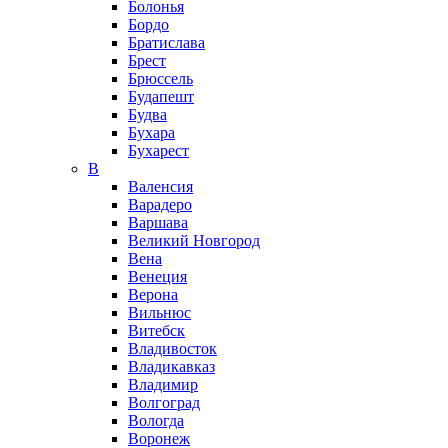
Болонья
Бордо
Братислава
Брест
Брюссель
Будапешт
Будва
Бухара
Бухарест
В
Валенсия
Варадеро
Варшава
Великий Новгород
Вена
Венеция
Верона
Вильнюс
Витебск
Владивосток
Владикавказ
Владимир
Волгоград
Вологда
Воронеж