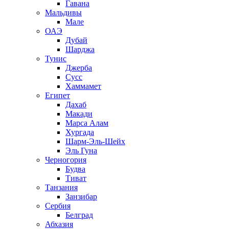
Гавана
Мальдивы
Мале
ОАЭ
Дубай
Шарджа
Тунис
Джерба
Сусс
Хаммамет
Египет
Дахаб
Макади
Марса Алам
Хургада
Шарм-Эль-Шейх
Эль Гуна
Черногория
Будва
Тиват
Танзания
Занзибар
Сербия
Белград
Абхазия