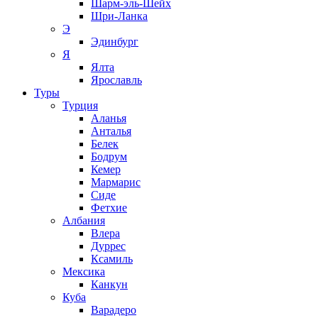
Шарм-эль-Шейх
Шри-Ланка
Э
Эдинбург
Я
Ялта
Ярославль
Туры
Турция
Аланья
Анталья
Белек
Бодрум
Кемер
Мармарис
Сиде
Фетхие
Албания
Влера
Дуррес
Ксамиль
Мексика
Канкун
Куба
Варадеро