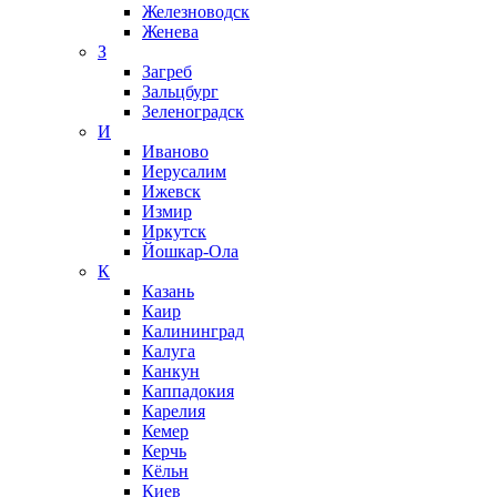
Железноводск
Женева
З
Загреб
Зальцбург
Зеленоградск
И
Иваново
Иерусалим
Ижевск
Измир
Иркутск
Йошкар-Ола
К
Казань
Каир
Калининград
Калуга
Канкун
Каппадокия
Карелия
Кемер
Керчь
Кёльн
Киев