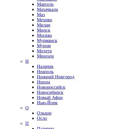
Марсель
Махачкала
Маэ
Мехико
Милан
Минск
Москва
Мурманск
Муром
Мцхета
Мюнхен
Н
Нальчик
Неаполь
Нижний Новгород
Ницца
Новороссийск
Новосибирск
Новый Афон
Нью-Йорк
О
Ольхон
Осло
П
Палермо