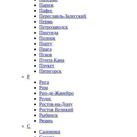
Париж
Пафос
Переславль-Залесский
Пермь
Петрозаводск
Пицунда
Полоцк
Порту
Прага
Псков
Пунта-Кана
Пхукет
Пятигорск
Р
Рига
Рим
Рио-де-Жанейро
Родос
Ростов-на-Дону
Ростов Великий
Рыбинск
Рязань
С
Салоники