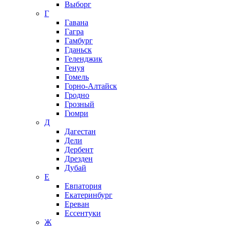
Выборг
Г
Гавана
Гагра
Гамбург
Гданьск
Геленджик
Генуя
Гомель
Горно-Алтайск
Гродно
Грозный
Гюмри
Д
Дагестан
Дели
Дербент
Дрезден
Дубай
Е
Евпатория
Екатеринбург
Ереван
Ессентуки
Ж