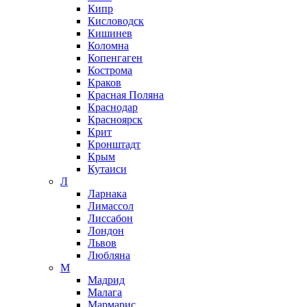
Кипр
Кисловодск
Кишинев
Коломна
Копенгаген
Кострома
Краков
Красная Поляна
Краснодар
Красноярск
Крит
Кронштадт
Крым
Кутаиси
Л
Ларнака
Лимассол
Лиссабон
Лондон
Львов
Любляна
М
Мадрид
Малага
Мармарис