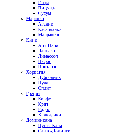
Гагра
Пицунда
Сухум
Марокко
Агадир
Касабланка
Марракеш
Кипр
Айя-Напа
Ларнака
Лимассол
Пафос
Протарас
Хорватия
Дубровник
Пула
Сплит
Греция
Корфу
Крит
Родос
Халкидики
Доминикана
Пунта Кана
Санто-Доминго