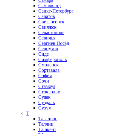
Самара
Самарканд
Санкт-Петербург
Саратов
Светлогорск
Свияжск
Севастополь
Севилья
Сергиев Посад
Серпухов
Сиде
Симферополь
Смоленск
Сортавала
София
Сочи
Стамбул
Стокгольм
Судак
Суздаль
Сухум
Т
Таганрог
Таллин
Ташкент