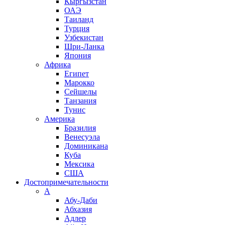
Кыргызстан
ОАЭ
Таиланд
Турция
Узбекистан
Шри-Ланка
Япония
Африка
Египет
Марокко
Сейшелы
Танзания
Тунис
Америка
Бразилия
Венесуэла
Доминикана
Куба
Мексика
США
Достопримечательности
А
Абу-Даби
Абхазия
Адлер