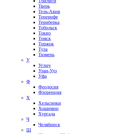
Тбилиси
Тверь
Тель-Авив
Тенерифе
Териберка
Тобольск
Токио
Томск
Торжок
Тула
Тюмень
У
Углич
Улан-Удэ
Уфа
Ф
Феодосия
Флоренция
Х
Хельсинки
Хошимин
Хургада
Ч
Челябинск
Ш