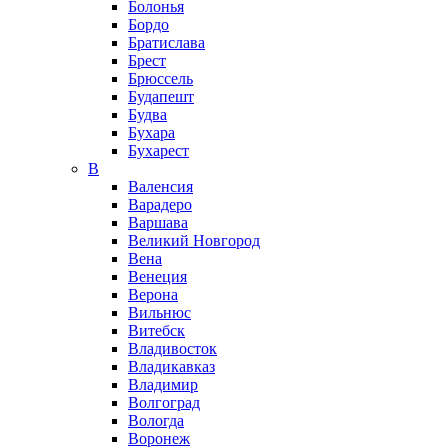
Болонья
Бордо
Братислава
Брест
Брюссель
Будапешт
Будва
Бухара
Бухарест
В
Валенсия
Варадеро
Варшава
Великий Новгород
Вена
Венеция
Верона
Вильнюс
Витебск
Владивосток
Владикавказ
Владимир
Волгоград
Вологда
Воронеж