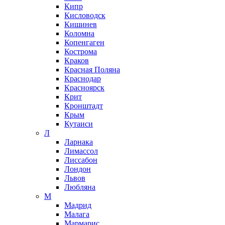
Кипр
Кисловодск
Кишинев
Коломна
Копенгаген
Кострома
Краков
Красная Поляна
Краснодар
Красноярск
Крит
Кронштадт
Крым
Кутаиси
Л
Ларнака
Лимассол
Лиссабон
Лондон
Львов
Любляна
М
Мадрид
Малага
Мармарис