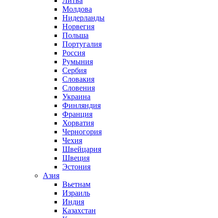
Литва
Молдова
Нидерланды
Норвегия
Польша
Португалия
Россия
Румыния
Сербия
Словакия
Словения
Украина
Финляндия
Франция
Хорватия
Черногория
Чехия
Швейцария
Швеция
Эстония
Азия
Вьетнам
Израиль
Индия
Казахстан