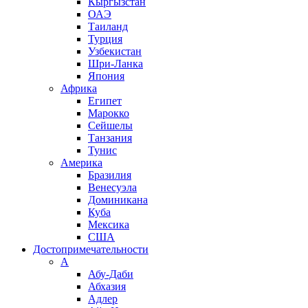
Кыргызстан
ОАЭ
Таиланд
Турция
Узбекистан
Шри-Ланка
Япония
Африка
Египет
Марокко
Сейшелы
Танзания
Тунис
Америка
Бразилия
Венесуэла
Доминикана
Куба
Мексика
США
Достопримечательности
А
Абу-Даби
Абхазия
Адлер