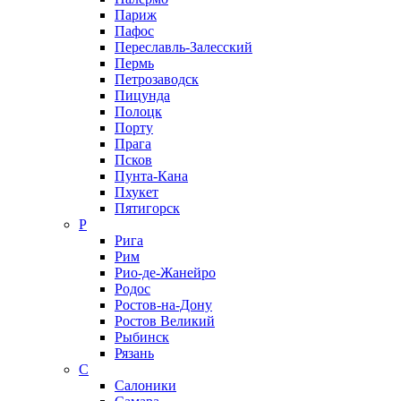
Париж
Пафос
Переславль-Залесский
Пермь
Петрозаводск
Пицунда
Полоцк
Порту
Прага
Псков
Пунта-Кана
Пхукет
Пятигорск
Р
Рига
Рим
Рио-де-Жанейро
Родос
Ростов-на-Дону
Ростов Великий
Рыбинск
Рязань
С
Салоники