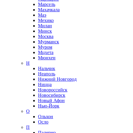
Марсель
Махачкала
Маэ
Мехико
Милан
Минск
Москва
Мурманск
Муром
Мцхета
Мюнхен
Н
Нальчик
Неаполь
Нижний Новгород
Ницца
Новороссийск
Новосибирск
Новый Афон
Нью-Йорк
О
Ольхон
Осло
П
Палермо