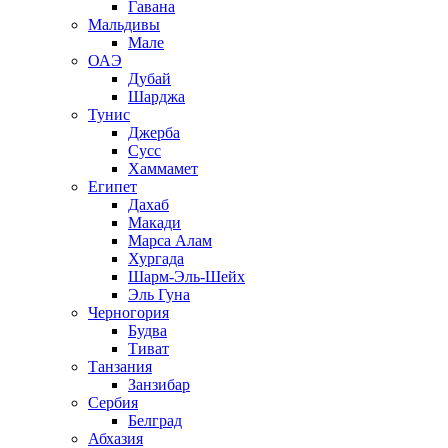
Гавана
Мальдивы
Мале
ОАЭ
Дубай
Шарджа
Тунис
Джерба
Сусс
Хаммамет
Египет
Дахаб
Макади
Марса Алам
Хургада
Шарм-Эль-Шейх
Эль Гуна
Черногория
Будва
Тиват
Танзания
Занзибар
Сербия
Белград
Абхазия