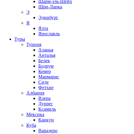
Шарм-эль-Шейх
Шри-Ланка
Э
Эдинбург
Я
Ялта
Ярославль
Туры
Турция
Аланья
Анталья
Белек
Бодрум
Кемер
Мармарис
Сиде
Фетхие
Албания
Влера
Дуррес
Ксамиль
Мексика
Канкун
Куба
Варадеро