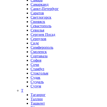
Самара
Самарканд
Санкт-Петербург
Саратов
Светлогорск
Свияжск
Севастополь
Севилья
Сергиев Посад
Серпухов
Сиде
Симферополь
Смоленск
Сортавала
София
Сочи
Стамбул
Стокгольм
Судак
Суздаль
Сухум
Т
Таганрог
Таллин
Ташкент