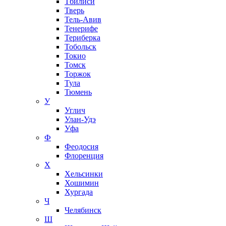
Тбилиси
Тверь
Тель-Авив
Тенерифе
Териберка
Тобольск
Токио
Томск
Торжок
Тула
Тюмень
У
Углич
Улан-Удэ
Уфа
Ф
Феодосия
Флоренция
Х
Хельсинки
Хошимин
Хургада
Ч
Челябинск
Ш