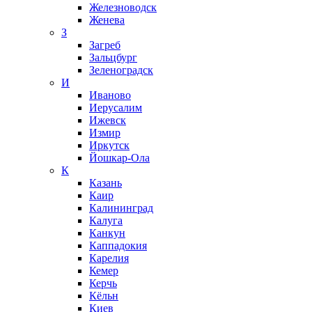
Железноводск
Женева
З
Загреб
Зальцбург
Зеленоградск
И
Иваново
Иерусалим
Ижевск
Измир
Иркутск
Йошкар-Ола
К
Казань
Каир
Калининград
Калуга
Канкун
Каппадокия
Карелия
Кемер
Керчь
Кёльн
Киев