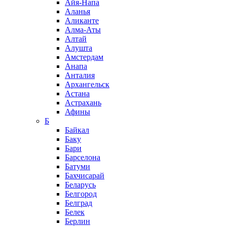
Айя-Напа
Аланья
Аликанте
Алма-Аты
Алтай
Алушта
Амстердам
Анапа
Анталия
Архангельск
Астана
Астрахань
Афины
Б
Байкал
Баку
Бари
Барселона
Батуми
Бахчисарай
Беларусь
Белгород
Белград
Белек
Берлин