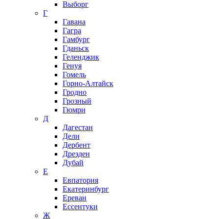
Выборг
Г
Гавана
Гагра
Гамбург
Гданьск
Геленджик
Генуя
Гомель
Горно-Алтайск
Гродно
Грозный
Гюмри
Д
Дагестан
Дели
Дербент
Дрезден
Дубай
Е
Евпатория
Екатеринбург
Ереван
Ессентуки
Ж