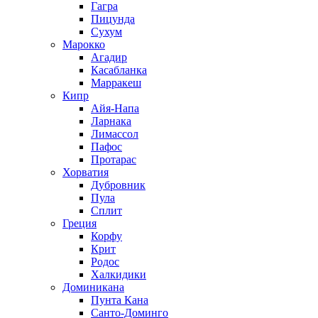
Гагра
Пицунда
Сухум
Марокко
Агадир
Касабланка
Марракеш
Кипр
Айя-Напа
Ларнака
Лимассол
Пафос
Протарас
Хорватия
Дубровник
Пула
Сплит
Греция
Корфу
Крит
Родос
Халкидики
Доминикана
Пунта Кана
Санто-Доминго