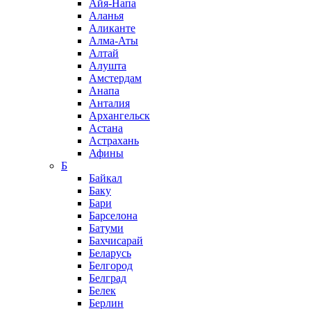
Айя-Напа
Аланья
Аликанте
Алма-Аты
Алтай
Алушта
Амстердам
Анапа
Анталия
Архангельск
Астана
Астрахань
Афины
Б
Байкал
Баку
Бари
Барселона
Батуми
Бахчисарай
Беларусь
Белгород
Белград
Белек
Берлин