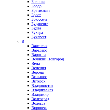
Болонья
Бордо
Братислава
Брест
Брюссель
Будапешт
Будва
Бухара
Бухарест
В
Валенсия
Варадеро
Варшава
Великий Новгород
Вена
Венеция
Верона
Вильнюс
Витебск
Владивосток
Владикавказ
Владимир
Волгоград
Вологда
Воронеж