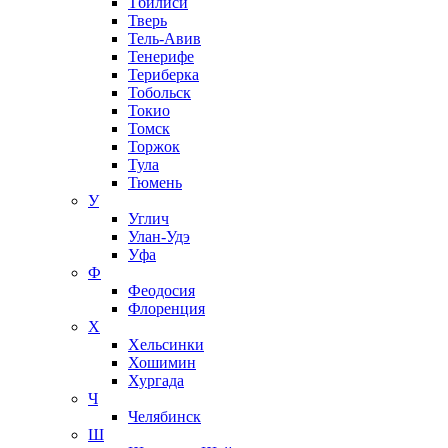
Тбилиси
Тверь
Тель-Авив
Тенерифе
Териберка
Тобольск
Токио
Томск
Торжок
Тула
Тюмень
У
Углич
Улан-Удэ
Уфа
Ф
Феодосия
Флоренция
Х
Хельсинки
Хошимин
Хургада
Ч
Челябинск
Ш