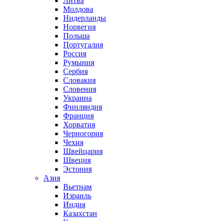
Литва
Молдова
Нидерланды
Норвегия
Польша
Португалия
Россия
Румыния
Сербия
Словакия
Словения
Украина
Финляндия
Франция
Хорватия
Черногория
Чехия
Швейцария
Швеция
Эстония
Азия
Вьетнам
Израиль
Индия
Казахстан