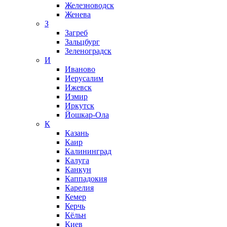
Железноводск
Женева
З
Загреб
Зальцбург
Зеленоградск
И
Иваново
Иерусалим
Ижевск
Измир
Иркутск
Йошкар-Ола
К
Казань
Каир
Калининград
Калуга
Канкун
Каппадокия
Карелия
Кемер
Керчь
Кёльн
Киев