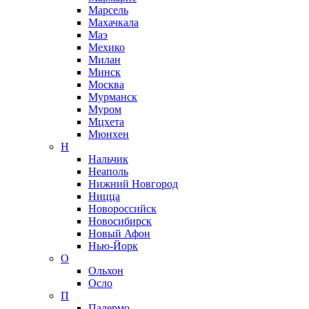
Марсель
Махачкала
Маэ
Мехико
Милан
Минск
Москва
Мурманск
Муром
Мцхета
Мюнхен
Н
Нальчик
Неаполь
Нижний Новгород
Ницца
Новороссийск
Новосибирск
Новый Афон
Нью-Йорк
О
Ольхон
Осло
П
Палермо