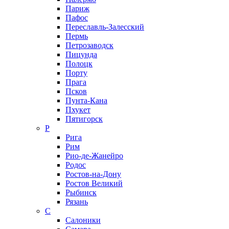
Париж
Пафос
Переславль-Залесский
Пермь
Петрозаводск
Пицунда
Полоцк
Порту
Прага
Псков
Пунта-Кана
Пхукет
Пятигорск
Р
Рига
Рим
Рио-де-Жанейро
Родос
Ростов-на-Дону
Ростов Великий
Рыбинск
Рязань
С
Салоники