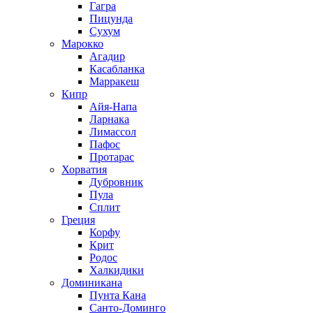
Гагра
Пицунда
Сухум
Марокко
Агадир
Касабланка
Марракеш
Кипр
Айя-Напа
Ларнака
Лимассол
Пафос
Протарас
Хорватия
Дубровник
Пула
Сплит
Греция
Корфу
Крит
Родос
Халкидики
Доминикана
Пунта Кана
Санто-Доминго