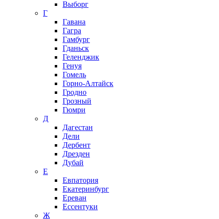
Выборг
Г
Гавана
Гагра
Гамбург
Гданьск
Геленджик
Генуя
Гомель
Горно-Алтайск
Гродно
Грозный
Гюмри
Д
Дагестан
Дели
Дербент
Дрезден
Дубай
Е
Евпатория
Екатеринбург
Ереван
Ессентуки
Ж