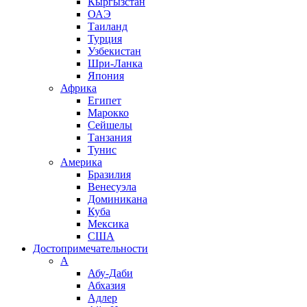
Кыргызстан
ОАЭ
Таиланд
Турция
Узбекистан
Шри-Ланка
Япония
Африка
Египет
Марокко
Сейшелы
Танзания
Тунис
Америка
Бразилия
Венесуэла
Доминикана
Куба
Мексика
США
Достопримечательности
А
Абу-Даби
Абхазия
Адлер