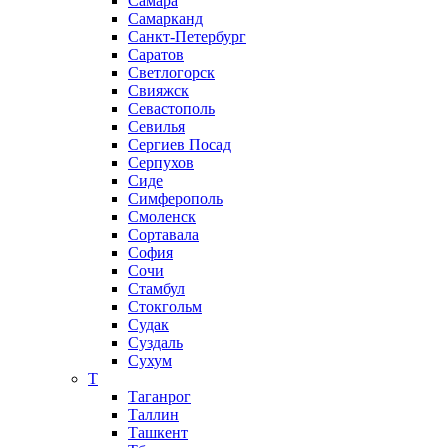
Самара
Самарканд
Санкт-Петербург
Саратов
Светлогорск
Свияжск
Севастополь
Севилья
Сергиев Посад
Серпухов
Сиде
Симферополь
Смоленск
Сортавала
София
Сочи
Стамбул
Стокгольм
Судак
Суздаль
Сухум
Т
Таганрог
Таллин
Ташкент