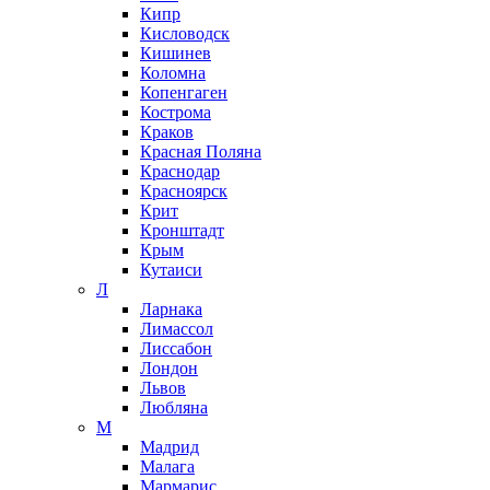
Кипр
Кисловодск
Кишинев
Коломна
Копенгаген
Кострома
Краков
Красная Поляна
Краснодар
Красноярск
Крит
Кронштадт
Крым
Кутаиси
Л
Ларнака
Лимассол
Лиссабон
Лондон
Львов
Любляна
М
Мадрид
Малага
Мармарис