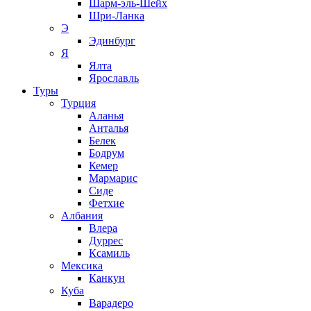
Шарм-эль-Шейх
Шри-Ланка
Э
Эдинбург
Я
Ялта
Ярославль
Туры
Турция
Аланья
Анталья
Белек
Бодрум
Кемер
Мармарис
Сиде
Фетхие
Албания
Влера
Дуррес
Ксамиль
Мексика
Канкун
Куба
Варадеро